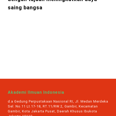
saing bangsa
Akademi Ilmuan Indonesia
d.a Gedung Perpustakaan Nasional RI, Jl. Medan Merdeka
Sel. No.11 Lt.17-18, RT.11/RW.2, Gambir, Kecamatan
Gambir, Kota Jakarta Pusat, Daerah Khusus Ibukota