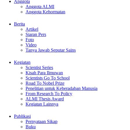
Anggota
Anggota ALMI
Anggota Kehormatan
Berita
Artikel
Siaran Pers
Foto
Video
Tanya Jawab Seputar Sains
Kegiatan
Scientist Series
Kisah Para Ilmuwan
Scientists Go To School
Road To Nobel Prize
Penelitian untuk Keberadaban Manusia
From Research To Policy
ALMI Thesis Award
Kegiatan Lainnya
Publikasi
Pernyataan Sikap
Buku