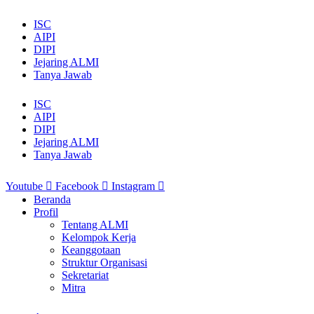
ISC
AIPI
DIPI
Jejaring ALMI
Tanya Jawab
ISC
AIPI
DIPI
Jejaring ALMI
Tanya Jawab
Youtube
Facebook
Instagram
Beranda
Profil
Tentang ALMI
Kelompok Kerja
Keanggotaan
Struktur Organisasi
Sekretariat
Mitra