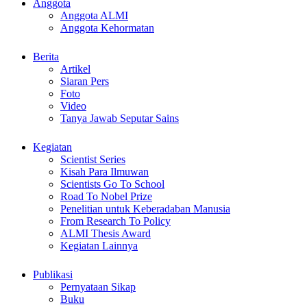
Anggota
Anggota ALMI
Anggota Kehormatan
Berita
Artikel
Siaran Pers
Foto
Video
Tanya Jawab Seputar Sains
Kegiatan
Scientist Series
Kisah Para Ilmuwan
Scientists Go To School
Road To Nobel Prize
Penelitian untuk Keberadaban Manusia
From Research To Policy
ALMI Thesis Award
Kegiatan Lainnya
Publikasi
Pernyataan Sikap
Buku