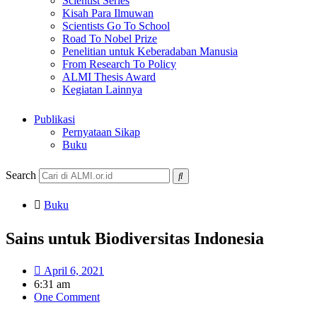
Scientist Series
Kisah Para Ilmuwan
Scientists Go To School
Road To Nobel Prize
Penelitian untuk Keberadaban Manusia
From Research To Policy
ALMI Thesis Award
Kegiatan Lainnya
Publikasi
Pernyataan Sikap
Buku
Search
Buku
Sains untuk Biodiversitas Indonesia
April 6, 2021
6:31 am
One Comment