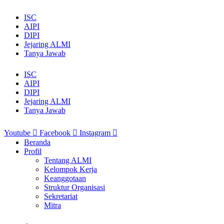
ISC
AIPI
DIPI
Jejaring ALMI
Tanya Jawab
ISC
AIPI
DIPI
Jejaring ALMI
Tanya Jawab
Youtube
Facebook
Instagram
Beranda
Profil
Tentang ALMI
Kelompok Kerja
Keanggotaan
Struktur Organisasi
Sekretariat
Mitra