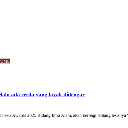
.72 MB
alu ada cerita yang layak didengar
Thesis Awards 2025 Bidang Ilmu Alam, akan berbagi tentang tesisnya “