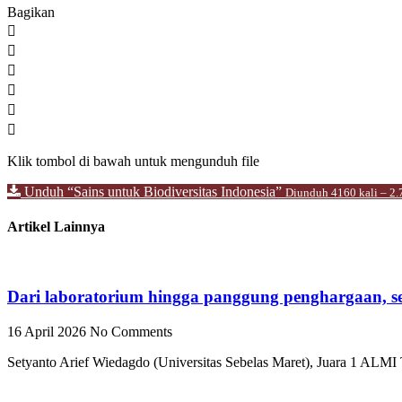
Bagikan
Klik tombol di bawah untuk mengunduh file
Unduh “Sains untuk Biodiversitas Indonesia”
Diunduh 4160 kali – 2
Artikel Lainnya
Dari laboratorium hingga panggung penghargaan, sel
16 April 2026
No Comments
Setyanto Arief Wiedagdo (Universitas Sebelas Maret), Juara 1 ALMI 