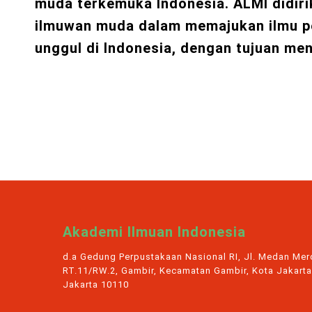
muda terkemuka Indonesia. ALMI didir
ilmuwan muda dalam memajukan ilmu p
unggul di Indonesia, dengan tujuan me
Akademi Ilmuan Indonesia
d.a Gedung Perpustakaan Nasional RI, Jl. Medan Merd
RT.11/RW.2, Gambir, Kecamatan Gambir, Kota Jakarta
Jakarta 10110