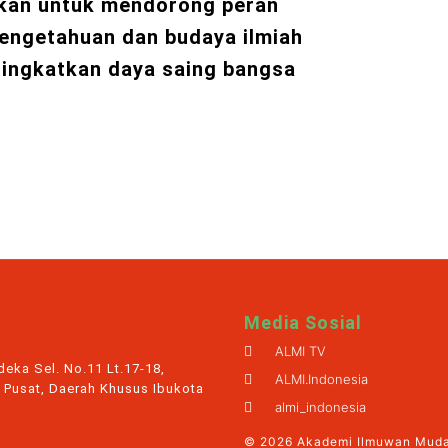
ikan untuk mendorong peran
engetahuan dan budaya ilmiah
ningkatkan daya saing bangsa
Media Sosial
ALMI TV
eka Sel. No.11 Lt.17-18,
ALMI.Indonesia
 Pusat, Daerah Khusus Ibukota
almi_indonesia
© 2026 Akademi Ilmuwan Muda