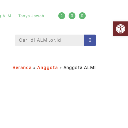
g ALMI
Tanya Jawab
Open
Beranda
»
Anggota
»
Anggota ALMI