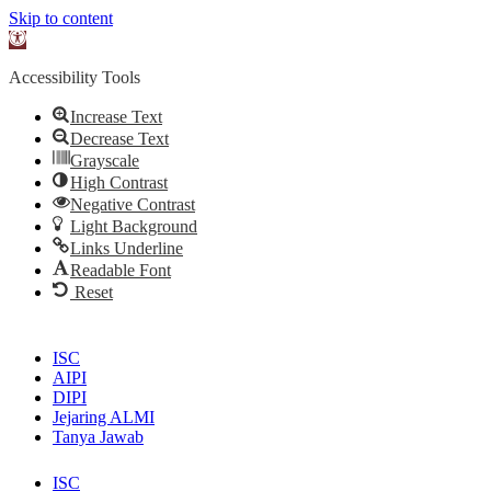
Skip to content
Open
toolbar
Accessibility Tools
Increase Text
Decrease Text
Grayscale
High Contrast
Negative Contrast
Light Background
Links Underline
Readable Font
Reset
ISC
AIPI
DIPI
Jejaring ALMI
Tanya Jawab
ISC