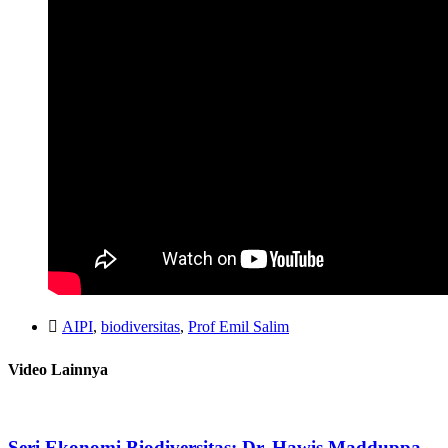
AIPI
,
biodiversitas
,
Prof Emil Salim
Video Lainnya
Seri Ekonomi Biodiversitas: Dr. Hawis Madduppa