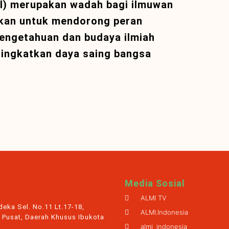
I) merupakan wadah bagi ilmuwan
ikan untuk mendorong peran
engetahuan dan budaya ilmiah
ningkatkan daya saing bangsa
Media Sosial
ALMI TV
eka Sel. No.11 Lt.17-18,
ALMI.Indonesia
 Pusat, Daerah Khusus Ibukota
almi_indonesia