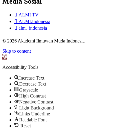
Media Sosial
ALMI TV
ALMI.Indonesia
almi_indonesia
© 2026 Akademi Ilmuwan Muda Indonesia
Skip to content
Open
toolbar
Accessibility Tools
Increase Text
Decrease Text
Grayscale
High Contrast
Negative Contrast
Light Background
Links Underline
Readable Font
Reset