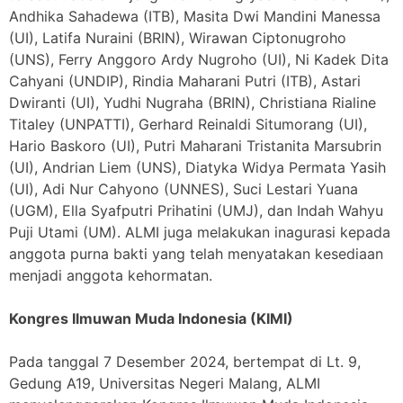
Andhika Sahadewa (ITB), Masita Dwi Mandini Manessa
(UI), Latifa Nuraini (BRIN), Wirawan Ciptonugroho
(UNS), Ferry Anggoro Ardy Nugroho (UI), Ni Kadek Dita
Cahyani (UNDIP), Rindia Maharani Putri (ITB), Astari
Dwiranti (UI), Yudhi Nugraha (BRIN), Christiana Rialine
Titaley (UNPATTI), Gerhard Reinaldi Situmorang (UI),
Hario Baskoro (UI), Putri Maharani Tristanita Marsubrin
(UI), Andrian Liem (UNS), Diatyka Widya Permata Yasih
(UI), Adi Nur Cahyono (UNNES), Suci Lestari Yuana
(UGM), Ella Syafputri Prihatini (UMJ), dan Indah Wahyu
Puji Utami (UM). ALMI juga melakukan inagurasi kepada
anggota purna bakti yang telah menyatakan kesediaan
menjadi anggota kehormatan.
Kongres Ilmuwan Muda Indonesia (KIMI)
Pada tanggal 7 Desember 2024, bertempat di Lt. 9,
Gedung A19, Universitas Negeri Malang, ALMI